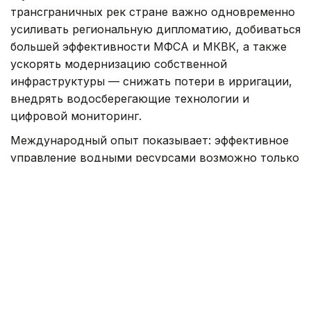
трансграничных рек стране важно одновременно
усиливать региональную дипломатию, добиваться
большей эффективности МФСА и МКВК, а также
ускорять модернизацию собственной
инфраструктуры — снижать потери в ирригации,
внедрять водосберегающие технологии и
цифровой мониторинг.
Международный опыт показывает: эффективное
управление водными ресурсами возможно только
при сочетании долгосрочного планирования,
устойчивого финансирования и обязательности
исполнения решений. Внешняя поддержка со
стороны США, ЕС и международных финансовых
институтов может стать важным катализатором
изменений, однако устойчивое решение водной
проблемы в конечном счете зависит от
способности самих стран Центральной Азии