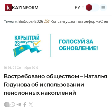
KAZINFORM
РУ
Выборы-2026
Конституционная реформа
Спецп
Тренды:
16:26, 02 Сентября 2019
Востребовано обществом – Наталья
Годунова об использовании
пенсионных накоплений