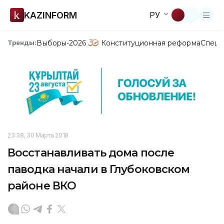
KAZINFORM
РУ
Выборы-2026
Конституционная реформа
Спецп
Тренды:
23:38, 30 Марта 2018
Восстанавливать дома после
паводка начали в Глубоковском
районе ВКО