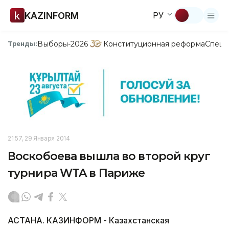
KAZINFORM
РУ
Выборы-2026
Конституционная реформа
Спецп
Тренды:
21:57, 29 Января 2014
Воскобоева вышла во второй круг
турнира WTA в Париже
АСТАНА. КАЗИНФОРМ - Казахстанская