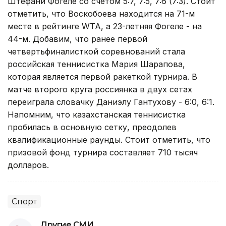
Штефани Фогеле со счетом 5:7, 7:5, 7:6 (7:3). Стоит
отметить, что Воскобоева находится на 71-м
месте в рейтинге WTA, а 23-летняя Фогеле - на
44-м. Добавим, что ранее первой
четвертьфиналисткой соревнований стала
российская теннисистка Мария Шарапова,
которая является первой ракеткой турнира. В
матче второго круга россиянка в двух сетах
переиграла словачку Даниэлу Гантухову - 6:0, 6:1.
Напомним, что казахстанская теннисистка
пробилась в основную сетку, преодолев
квалификационные раунды. Стоит отметить, что
призовой фонд турнира составляет 710 тысяч
долларов.
Спорт
Другие СМИ