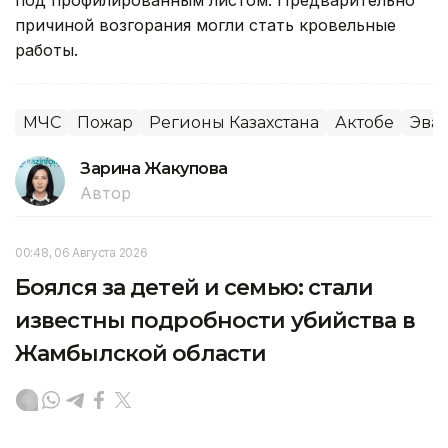
причиной возгорания могли стать кровельные
работы.
МЧС
Пожар
Регионы Казахстана
Актобе
Эва
Зарина Жакупова
Автор
00:48, 06 Августа 2026
Боялся за детей и семью: стали
известны подробности убийства в
Жамбылской области