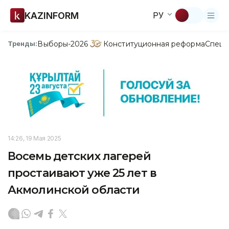
KAZINFORM
РУ
Выборы-2026
Конституционная реформа
Спецп
Тренды:
14:26, 19 Мая 2025
Восемь детских лагерей
простаивают уже 25 лет в
Акмолинской области