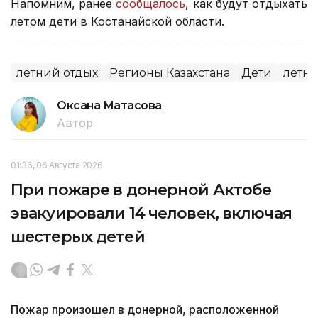
Напомним, ранее
сообщалось
, как будут отдыхать
летом дети в Костанайской области.
летний отдых
Регионы Казахстана
Дети
летни
Оксана Матасова
Автор
01:36, 06 Августа 2026
При пожаре в донерной Актобе
эвакуировали 14 человек, включая
шестерых детей
Пожар произошел в донерной, расположенной