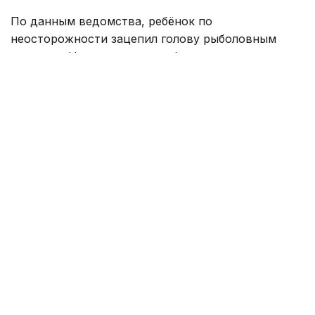
По данным ведомства, ребёнок по
неосторожности зацепил голову рыболовным
крючком. Находившиеся поблизости спасатели,
дежурившие на модульной капсуле, оперативно
оказали пострадавшему первую помощь до
прибытия бригады скорой медицинской помощи.