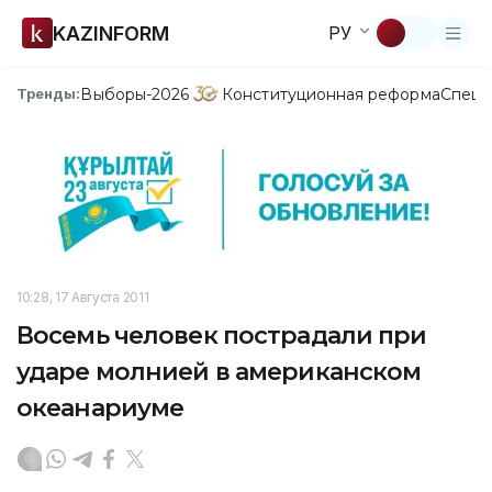
KAZINFORM
РУ
Выборы-2026
Конституционная реформа
Спецп
Тренды:
10:28, 17 Августа 2011
Восемь человек пострадали при
ударе молнией в американском
океанариуме