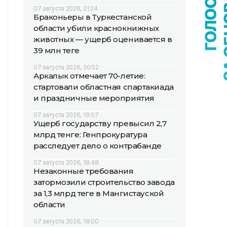
07 августа 2026, 21:24
Браконьеры в Туркестанской
области убили краснокнижных
животных — ущерб оценивается в
39 млн теңге
07 августа 2026, 20:52
Аркалык отмечает 70-летие:
стартовали областная спартакиада
и праздничные мероприятия
07 августа 2026, 19:07
Ущерб государству превысил 2,7
млрд тенге: Генпрокуратура
расследует дело о контрабанде
07 августа 2026, 18:48
Незаконные требования
затормозили строительство завода
за 1,3 млрд теңге в Мангистауской
области
07 августа 2026, 18:00