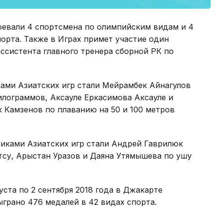
евали 4 спортсмена по олимпийским видам и 4
орта. Также в Играх примет участие один
ассистента главного тренера сборной РК по
ами Азиатских игр стали Мейрамбек Айнагулов
килограммов, Аксауле Еркасимова Аксауле и
к Камзенов по плаванию на 50 и 100 метров
иками Азиатских игр стали Андрей Гаврилюк
су, Арыстан Уразов и Даяна Утямышева по ушу
уста по 2 сентября 2018 года в Джакарте
ыграно 476 медалей в 42 видах спорта.