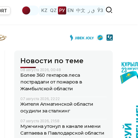
KZ
QZ
РУ
EN
中文
ق ز
ЎЗ
ORT
Новости по теме
08 августа 2026, 00:48
Более 360 гектаров леса
пострадали от пожаров в
Жамбылской области
07 августа 2026, 22:22
Жителя Алматинской области
осудили за сталкинг
07 августа 2026, 21:58
Мужчина утонул в канале имени
Сатпаева в Павлодарской области