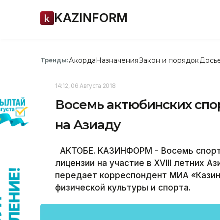
KAZINFORM
Акорда
Назначения
Закон и порядок
Дось
Тренды:
14:12, 06 Августа 2018
Восемь актюбинских спо
на Азиаду
АКТОБЕ. КАЗИНФОРМ - Восемь спорт
лицензии на участие в XVIII летних А
передает корреспондент МИА «Казин
физической культуры и спорта.