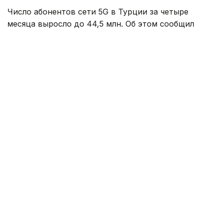
Число абонентов сети 5G в Турции за четыре
месяца выросло до 44,5 млн. Об этом сообщил
министр транспорта и инфраструктуры страны
Абдулкадир Уралоглу.
По его словам, коммерческое использование 5G
в мобильных сетях по всей Турции началось
1 апреля. Уже в первый день к новой технологии
подключились около 21 млн пользователей,
а к настоящему времени их число увеличилось
более чем вдвое.
Министр отметил, что сегодня более половины
населения страны пользуется услугами 5G, то есть
фактически каждый второй житель является
абонентом сети нового поколения.
Уралоглу подчеркнул, что развитие 5G станет
важным этапом цифровой трансформации