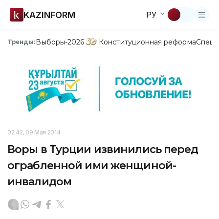
KAZINFORM
РУ
Выборы-2026
Конституционная реформа
Спецп
Тренды:
02:42, 09 Мая 2014
Воры в Турции извинились перед
ограбленной ими женщиной-
инвалидом