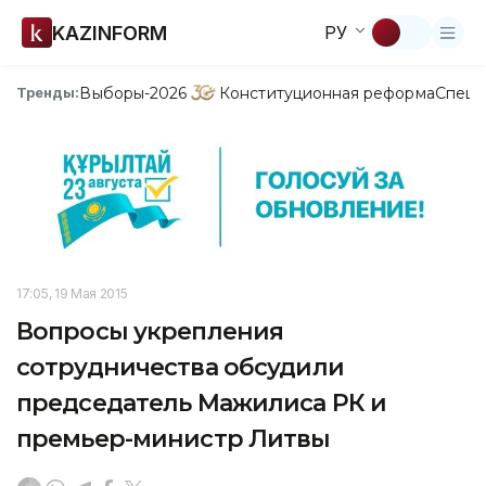
KAZINFORM
РУ
Выборы-2026
Конституционная реформа
Спецп
Тренды:
17:05, 19 Мая 2015
Вопросы укрепления
сотрудничества обсудили
председатель Мажилиса РК и
премьер-министр Литвы