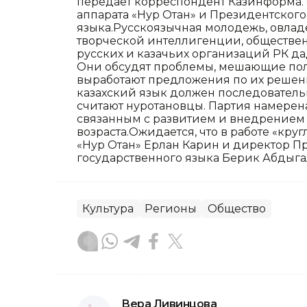
передает корреспондент Казинформа.
аппарата «Нур Отан» и Президентског
языка.Русскоязычная молодежь, овлад
творческой интеллигенции, обществе
русских и казачьих организаций РК да
Они обсудят проблемы, мешающие пол
выработают предложения по их реше
казахский язык должен последовател
считают нуротановцы. Партия намерен
связанным с развитием и внедрением к
возраста.Ожидается, что в работе «кру
«Нур Отан» Ерлан Карин и директор П
государственного языка Берик Абдыга
Культура
Регионы
Общество
Вера Ливинцова