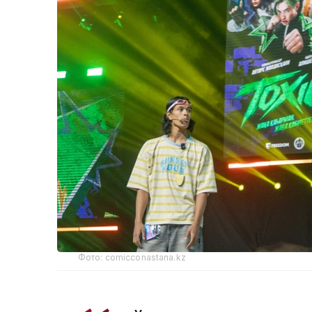
Фото: comicconastana.kz