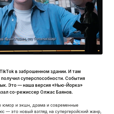
TikTok в заброшенном здании. И там
 и получил суперспособности. События
ык. Это — наша версия «Нью-Йорка»
азал со-режиссер Олжас Баянов.
ы юмор и экшн, драма и современные
xic — это новый взгляд на супергеройский жанр,