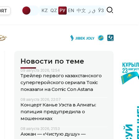
KZ
QZ
РУ
EN
中文
ق ز
ЎЗ
ORT
Новости по теме
09 августа 2026, 12:54
Трейлер первого казахстанского
супергеройского сериала Toxic
показали на Comic Con Astana
08 августа 2026, 22:07
Концерт Канье Уэста в Алматы:
полиция предупредила о
мошенниках
08 августа 2026, 21:53
Акжан — «Чистую душу» —