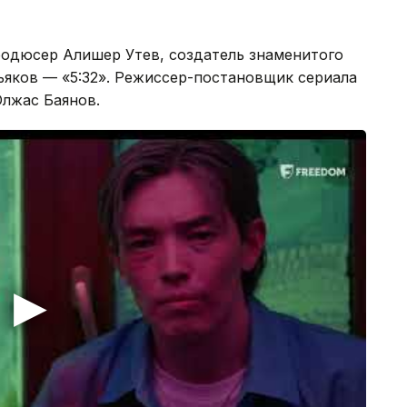
родюсер Алишер Утев, создатель знаменитого
ньяков — «5:32». Режиссер-постановщик сериала
лжас Баянов.