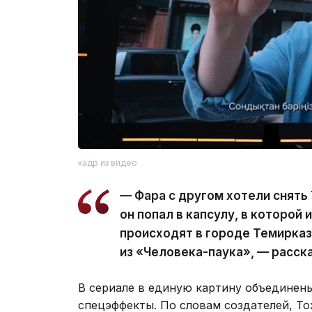
кадр из видео
— Фара с другом хотели снять 
он попал в капсулу, в которой
происходят в городе Темирказ
из «Человека-паука», — расск
В сериале в единую картину объединен
спецэффекты. По словам создателей, To