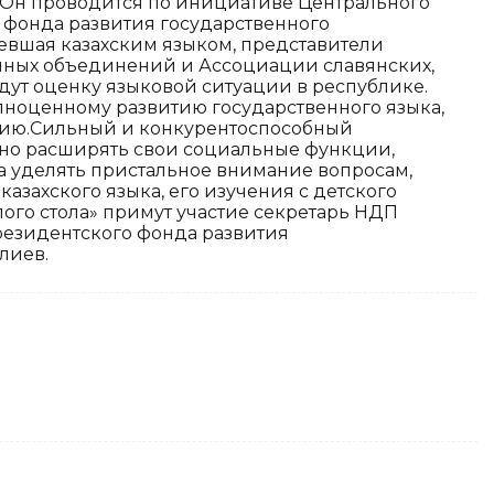
 Он проводится по инициативе Центрального
о фонда развития государственного
евшая казахским языком, представители
нных объединений и Ассоциации славянских,
дут оценку языковой ситуации в республике.
ноценному развитию государственного языка,
нию.Сильный и конкурентоспособный
ьно расширять свои социальные функции,
а уделять пристальное внимание вопросам,
азахского языка, его изучения с детского
глого стола» примут участие секретарь НДП
резидентского фонда развития
лиев.