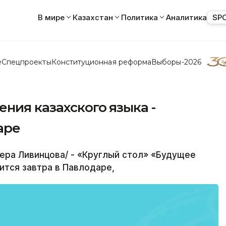
В мире
Казахстан
Политика
Аналитика
SP
е
Спецпроекты
Конституционная реформа
Выборы-2026
ения казахского языка -
аре
ера Ливинцова/ - «Круглый стол» «Будущее
ится завтра в Павлодаре,