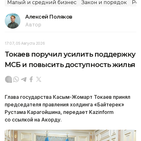
Малый и средний бизнес
Закон и порядок
Рег
Алексей Поляков
Автор
17:07, 05 Августа 2026
Токаев поручил усилить поддержку
МСБ и повысить доступность жилья
Глава государства Касым-Жомарт Токаев принял
председателя правления холдинга «Байтерек»
Рустама Карагойшина, передает Kazinform
со ссылкой на Акорду.