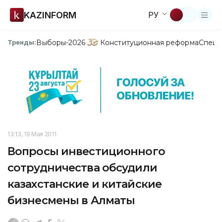
KAZINFORM
РУ
Выборы-2026
Конституционная реформа
Спецп
Тренды:
13:13, 19 Мая 2011
Вопросы инвестиционного
сотрудничества обсудили
казахстанские и китайские
бизнесмены в Алматы