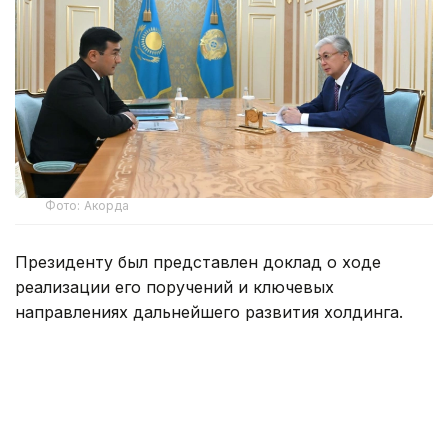
Фото: Акорда
Президенту был представлен доклад о ходе
реализации его поручений и ключевых
направлениях дальнейшего развития холдинга.
Рустам Карагойшин проинформировал о том, что
инвестиционный и кредитный портфели достигли
14,3 трлн тенге с прогнозом роста до 16,5 трлн
тенге, при этом чистая прибыль сохраняется
на уровне свыше 400 млрд тенге ежегодно.