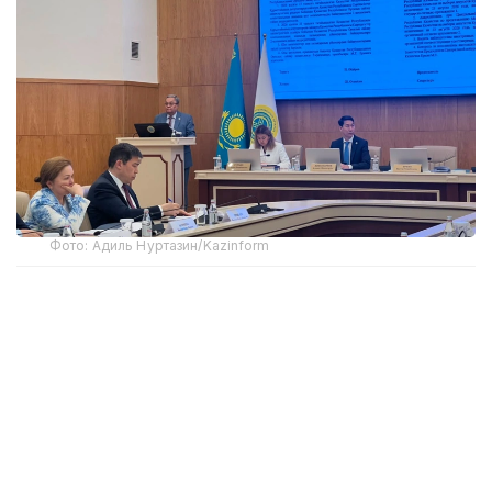
Фото: Адиль Нуртазин/Kazinform
Как сообщил на заседании ЦИК заместитель
председателя комиссии Мухтар Ерман,
Министерство иностранных дел представило
кандидатуры наблюдателей от четырех
иностранных государств и трех международных
организаций.
— В их числе представители