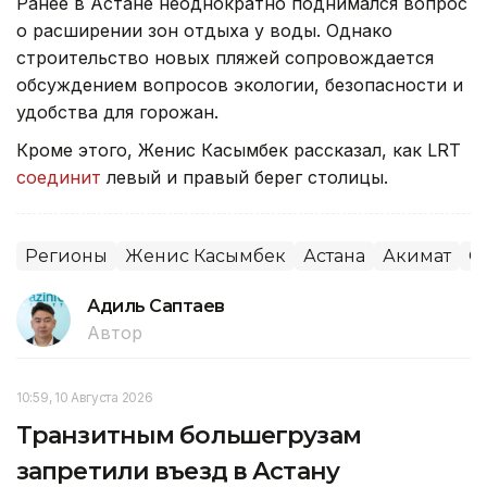
Ранее в Астане неоднократно поднимался вопрос
о расширении зон отдыха у воды. Однако
строительство новых пляжей сопровождается
обсуждением вопросов экологии, безопасности и
удобства для горожан.
Кроме этого, Женис Касымбек рассказал, как LRT
соединит
левый и правый берег столицы.
Регионы
Женис Касымбек
Астана
Акимат
О
Адиль Саптаев
Автор
10:59, 10 Августа 2026
Транзитным большегрузам
запретили въезд в Астану