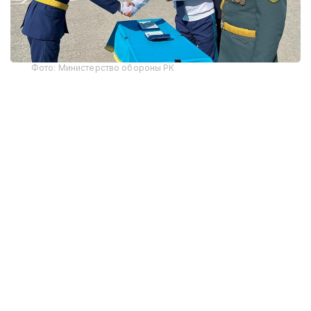
Фото: Министерство обороны РК
В этом году первое офицерское звание получили
12 выпускников-интернов. По завершении
обучения им вручены дипломы Военного
института Сил воздушной обороны и Западно-
Казахстанского медицинского университета
имени Марата Оспанова, что подтверждает
получение одновременно военного и высшего
медицинского образования.
Начальник Военного института Сил воздушной
обороны генерал-майор авиации Тимур
Еспаганбетов отметил, что вуз обеспечивает
подготовку высококвалифицированных военных