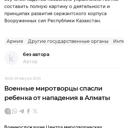
составить полную картину о деятельности и
принципах развития сержантского корпуса
Вооруженных сил Республики Казахстан.
Армия
Другие государственные органы
Интег
без автора
Автор
19:56, 05 Августа 2026
Военные миротворцы спасли
ребенка от нападения в Алматы
Военнослужащие Центра миротворческих