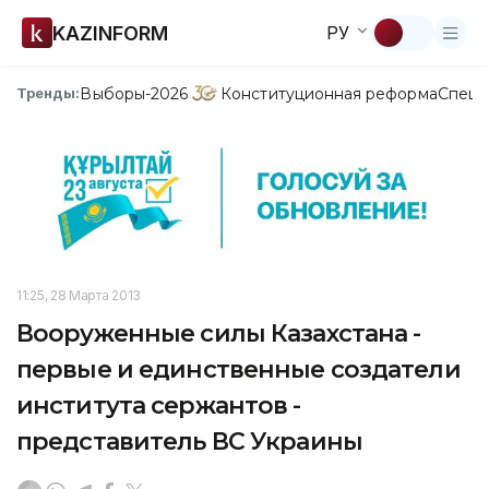
KAZINFORM
РУ
Выборы-2026
Конституционная реформа
Спецп
Тренды:
11:25, 28 Марта 2013
Вооруженные силы Казахстана -
первые и единственные создатели
института сержантов -
представитель ВС Украины