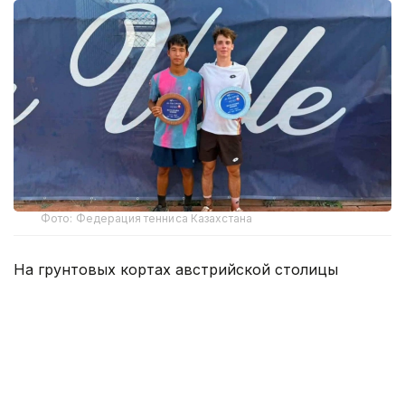
Фото: Федерация тенниса Казахстана
На грунтовых кортах австрийской столицы
Маханов выступил в парном разряде вместе с
местным теннисистом Леандером Таубером.
Казахстанско-австрийский дуэт получил
четвертый номер посева.
В финале Маханов и Таубер встретились со