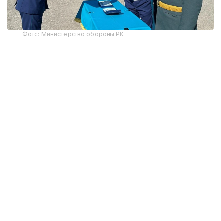
Фото: Министерство обороны РК
В этом году первое офицерское звание получили
12 выпускников-интернов. По завершении
обучения им вручены дипломы Военного
института Сил воздушной обороны и Западно-
Казахстанского медицинского университета
имени Марата Оспанова, что подтверждает
получение одновременно военного и высшего
медицинского образования.
Начальник Военного института Сил воздушной
обороны генерал-майор авиации Тимур
Еспаганбетов отметил, что вуз обеспечивает
подготовку высококвалифицированных военных
специалистов, уделяя особое внимание