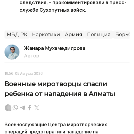
следствия, - прокомментировали в пресс-
службе Сухопутных войск.
МВД РК
Наркотики
Армия
Полиция
Борьба
Жанара Мухамедиярова
Автор
19:56, 05 Августа 2026
Военные миротворцы спасли
ребенка от нападения в Алматы
Военнослужащие Центра миротворческих
операций предотвратили нападение на