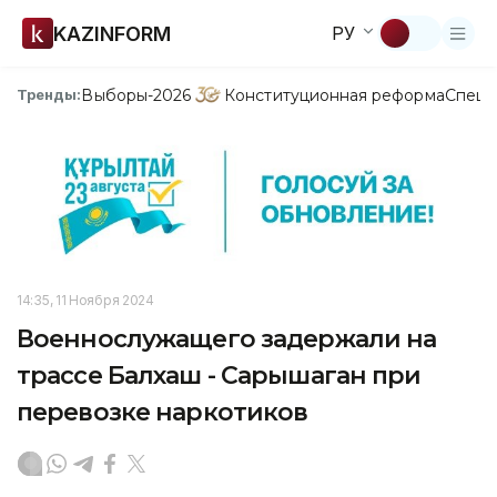
KAZINFORM
РУ
Выборы-2026
Конституционная реформа
Спецп
Тренды:
14:35, 11 Ноября 2024
Военнослужащего задержали на
трассе Балхаш - Сарышаган при
перевозке наркотиков