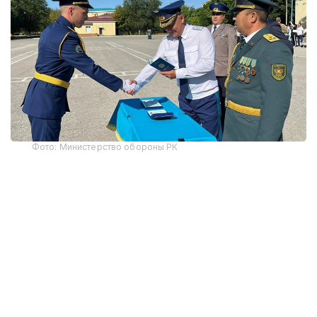
Фото: Министерство обороны РК
В этом году первое офицерское звание получили
12 выпускников-интернов. По завершении
обучения им вручены дипломы Военного
института Сил воздушной обороны и Западно-
Казахстанского медицинского университета
имени Марата Оспанова, что подтверждает
получение одновременно военного и высшего
медицинского образования.