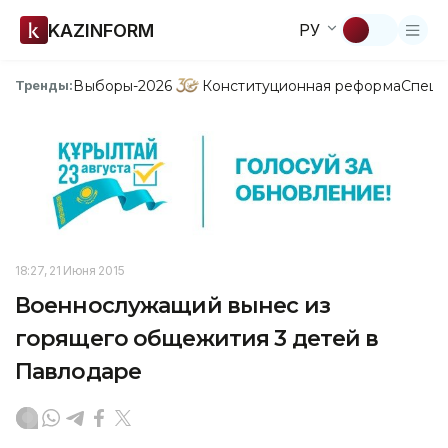
KAZINFORM
РУ
Выборы-2026
Конституционная реформа
Спецп
Тренды:
18:27, 21 Июня 2015
Военнослужащий вынес из
горящего общежития 3 детей в
Павлодаре