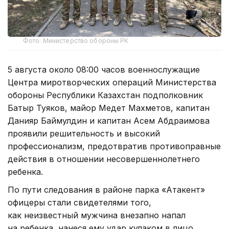
Фото: Министерство обороны РК
5 августа около 08:00 часов военнослужащие
Центра миротворческих операций Министерства
обороны Республики Казахстан подполковник
Батыр Туяков, майор Медет Махметов, капитан
Данияр Баймулдин и капитан Асем Абдраимова
проявили решительность и высокий
профессионализм, предотвратив противоправные
действия в отношении несовершеннолетнего
ребенка.
По пути следования в районе парка «Атакент»
офицеры стали свидетелями того,
как неизвестный мужчина внезапно напал
на ребенка, нанеся ему удар кулаком в лицо.