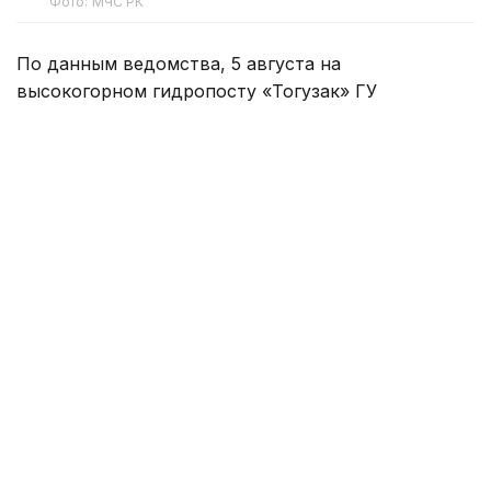
Фото: МЧС РК
По данным ведомства, 5 августа на
высокогорном гидропосту «Тогузак» ГУ
«Казселезащита» МЧС в Талгарском районе за
помощью обратилась туристическая группа из
восьми человек.