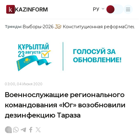
KAZINFORM
РУ
Выборы-2026
Конституционная реформа
Спецп
Тренды:
03:00, 04 Июня 2020
Военнослужащие регионального
командования «Юг» возобновили
дезинфекцию Тараза