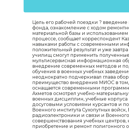
Цель его рабочей поездки ? введени
фонда, ознакомление с ходом ремонтно
материальной базы и использованием
процессе, сообщает корреспондент Ка
навыками работы с современными ин
положительный результат и уже завтр
училищ смогут применить полученные 
мультисервисная информационная обра
внедрение современных методов и по
обучения в военных учебных заведения
неоднократно подчеркивал глава оборо
преимущество внедрения МИОС в том, 
оснащается современными программно
Ахметов осмотрел учебно-материальну
военных дисциплин, учебные корпуса
досуговыми условиями курсантов и по
Военного института Сухопутных войск,
радиоэлектроники и связи и Военного
совершенствования учебных центров, н
приобретение и ремонт полигонного 