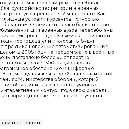
году начат масштабный ремонт учебных
благоустройство территорий в военных
х работ уже превышает 2 млрд. тенге. Как
 жилищные условия курсантов полностью
ребованиям. Отремонтировано большинство
образования для военных вузов переработаны,
ия и выстроена единая схема организации
м году преподаватели и курсанты будут
на практике новейшие автоматизированные
 целом, в 2008 году на первом этапе в военные
оны поставлено более 90 аппаратно-
орых входят около 300 стационарных
Программное обеспечение и цифровые
 В этом году начался второй этап реализации
дениях Министерства обороны, который
зволит объединить все военные учебные
нтерактивный контур, что, в свою очередь,
е информационные технологии обучения,
ука и инновации