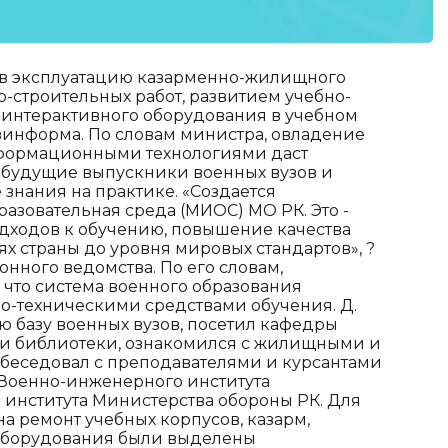
е в эксплуатацию казарменно-жилищного
-строительных работ, развитием учебно-
 интерактивного оборудования в учебном
зинформа. По словам министра, овладение
формационными технологиями даст
а будущие выпускники военных вузов и
знания на практике. «Создается
зовательная среда (МИОС) МО РК. Это -
дходов к обучению, повышение качества
х страны до уровня мировых стандартов», ?
нного ведомства. По его словам,
что система военного образования
-техническими средствами обучения. Д.
ю базу военных вузов, посетил кафедры
 и библиотеки, ознакомился с жилищными и
беседовал с преподавателями и курсантами
 Военно-инженерного института
 института Министерства обороны РК. Для
а ремонт учебных корпусов, казарм,
оборудования были выделены