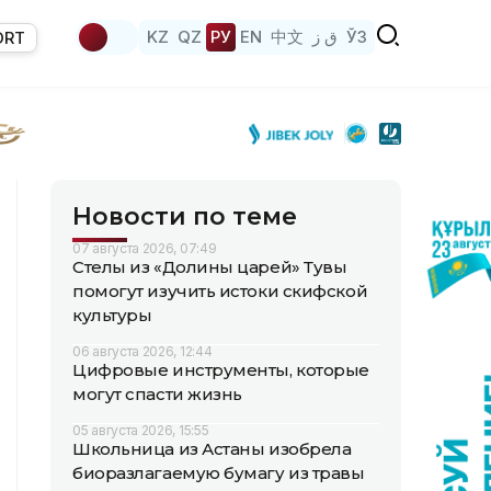
KZ
QZ
РУ
EN
中文
ق ز
ЎЗ
ORT
Новости по теме
07 августа 2026, 07:49
Стелы из «Долины царей» Тувы
помогут изучить истоки скифской
культуры
06 августа 2026, 12:44
Цифровые инструменты, которые
могут спасти жизнь
05 августа 2026, 15:55
Школьница из Астаны изобрела
биоразлагаемую бумагу из травы