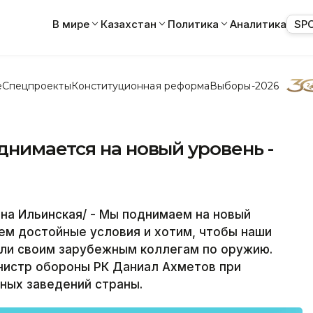
В мире
Казахстан
Политика
Аналитика
SP
е
Спецпроекты
Конституционная реформа
Выборы-2026
нимается на новый уровень -
на Ильинская/ - Мы поднимаем на новый
ем достойные условия и хотим, чтобы наши
али своим зарубежным коллегам по оружию.
нистр обороны РК Даниал Ахметов при
ных заведений страны.