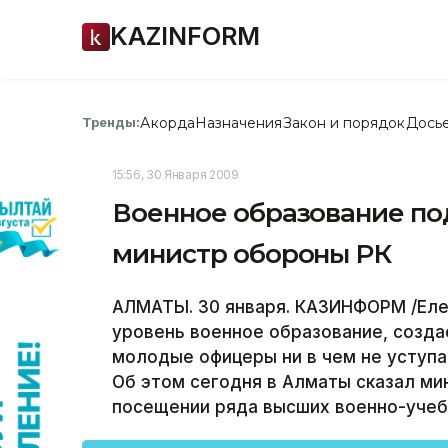
KAZINFORM
Акорда
Назначения
Закон и порядок
Дось
Тренды:
15:56, 30 Января 2009
Военное образование под
министр обороны РК
АЛМАТЫ. 30 января. КАЗИНФОРМ /Еле
уровень военное образование, созда
молодые офицеры ни в чем не уступ
Об этом сегодня в Алматы сказал ми
посещении ряда высших военно-учеб