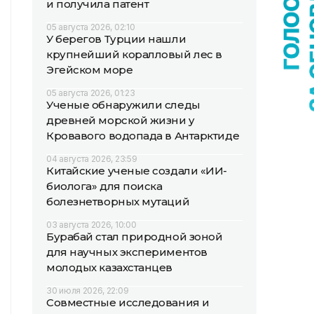
и получила патент
05 августа 2026, 02:10
У берегов Турции нашли
крупнейший коралловый лес в
Эгейском море
05 августа 2026, 01:23
Ученые обнаружили следы
древней морской жизни у
Кровавого водопада в Антарктиде
04 августа 2026, 23:59
Китайские ученые создали «ИИ-
биолога» для поиска
болезнетворных мутаций
03 августа 2026, 10:00
Бурабай стал природной зоной
для научных экспериментов
молодых казахстанцев
30 июля 2026, 22:09
Совместные исследования и