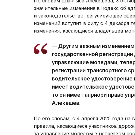
По словам Шынгыса Алекешева, 3 октяб
значительные изменения в Кодекс об а
и законодательство, регулирующее сфе
изменений вступит в силу с 4 декабря т
изменения, касающиеся владельцев моп
— Другим важным изменением 
государственной регистрации 
управляющие мопедами, тепер
регистрации транспортного ср
водительское удостоверение к
имеет водительское удостовер
то он имеет априори право уп
Алекешев.
По его словам, с 4 апреля 2025 года на
правила, касающиеся участников дорожн
за управление мопедом в нетрезвом сос