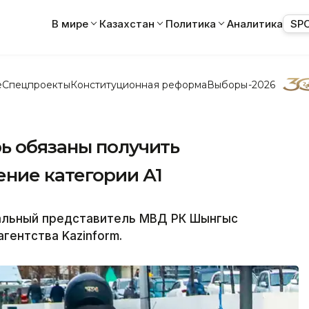
В мире
Казахстан
Политика
Аналитика
SP
е
Спецпроекты
Конституционная реформа
Выборы-2026
ь обязаны получить
ение категории А1
альный представитель МВД РК Шынгыс
гентства Kazinform.