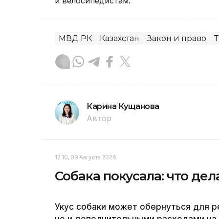
и велосипедистам.
МВД РК
Казахстан
Закон и право
Т
Карина Кущанова
Автор
12:10, 09 Августа 2026
Собака покусала: что дел
Укус собаки может обернуться для р