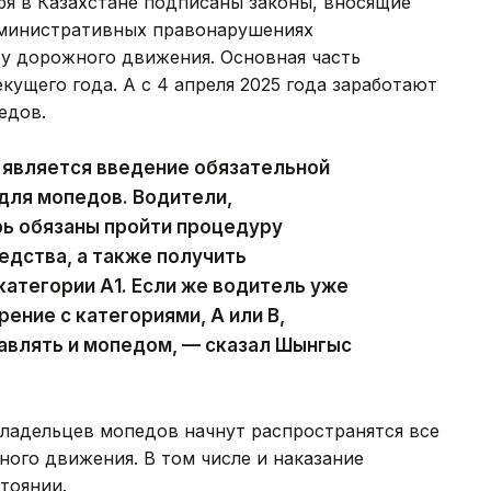
ря в Казахстане подписаны законы, вносящие
дминистративных правонарушениях
ру дорожного движения. Основная часть
екущего года. А с 4 апреля 2025 года заработают
едов.
является введение обязательной
для мопедов. Водители,
ь обязаны пройти процедуру
едства, а также получить
атегории А1. Если же водитель уже
ение с категориями, А или В,
равлять и мопедом, — сказал Шынгыс
 владельцев мопедов начнут распространятся все
ого движения. В том числе и наказание
тоянии.