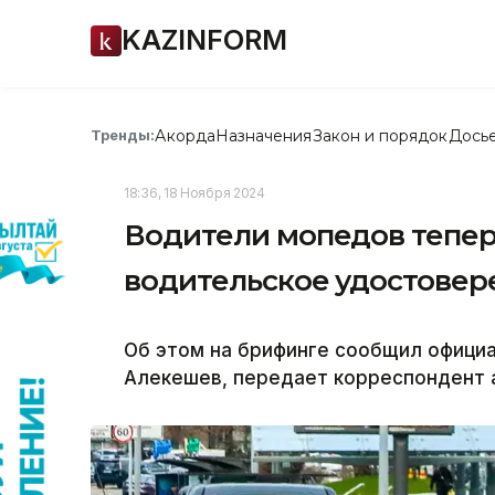
KAZINFORM
Акорда
Назначения
Закон и порядок
Дось
Тренды:
18:36, 18 Ноября 2024
Водители мопедов тепер
водительское удостовер
Об этом на брифинге сообщил офици
Алекешев, передает корреспондент а