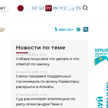
KZ
QZ
РУ
EN
中文
ق ز
ЎЗ
ORT
Новости по теме
09 августа 2026, 12:10
Собака покусала: что делать и кто
ответит по закону
07 августа 2026, 17:20
Схему продажи поддельных
госномеров по всему Казахстану
раскрыли в Алматы
07 августа 2026, 13:36
Суд рассмотрел апелляцию по
делу Александра Пака о