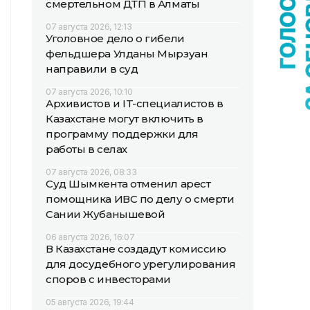
смертельном ДТП в Алматы
07 августа 2026, 12:13
Уголовное дело о гибели
фельдшера Улданы Мырзуан
направили в суд
07 августа 2026, 10:10
Архивистов и IT-специалистов в
Казахстане могут включить в
программу поддержки для
работы в селах
07 августа 2026, 08:33
Суд Шымкента отменил арест
помощника ИВС по делу о смерти
Сании Жубанышевой
06 августа 2026, 16:07
В Казахстане создадут комиссию
для досудебного урегулирования
споров с инвесторами
05 августа 2026, 19:44