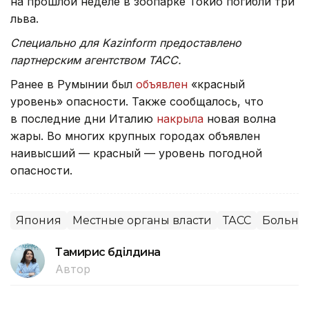
на прошлой неделе в зоопарке Токио погибли три
льва.
Специально для Kazinform предоставлено
партнерским агентством ТАСС.
Ранее в Румынии был
объявлен
«красный
уровень» опасности. Также сообщалось, что
в последние дни Италию
накрыла
новая волна
жары. Во многих крупных городах объявлен
наивысший — красный — уровень погодной
опасности.
Япония
Местные органы власти
ТАСС
Больни
Тамирис Әбділдина
Автор