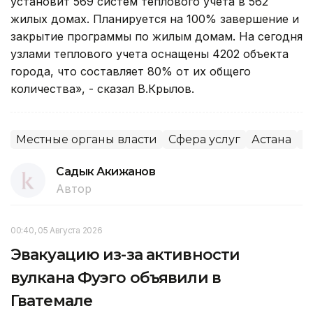
установит 569 систем теплового учета в 562
жилых домах. Планируется на 100% завершение и
закрытие программы по жилым домам. На сегодня
узлами теплового учета оснащены 4202 объекта
города, что составляет 80% от их общего
количества», - сказал В.Крылов.
Местные органы власти
Сфера услуг
Астана
Ж
Садык Акижанов
Автор
00:40, 05 Августа 2026
Эвакуацию из-за активности
вулкана Фуэго объявили в
Гватемале