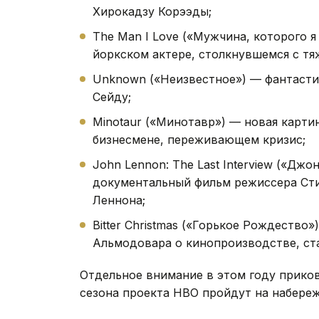
Хирокадзу Корээды;
The Man I Love («Мужчина, которого 
йоркском актере, столкнувшемся с тя
Unknown («Неизвестное») — фантасти
Сейду;
Minotaur («Минотавр») — новая карти
бизнесмене, переживающем кризис;
John Lennon: The Last Interview («Дж
документальный фильм режиссера Сти
Леннона;
Bitter Christmas («Горькое Рождеств
Альмодовара о кинопроизводстве, ст
Отдельное внимание в этом году прикова
сезона проекта HBO пройдут на набереж