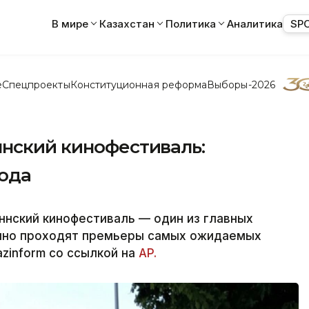
В мире
Казахстан
Политика
Аналитика
SP
е
Спецпроекты
Конституционная реформа
Выборы-2026
ннский кинофестиваль:
года
аннский кинофестиваль — один из главных
онно проходят премьеры самых ожидаемых
zinform со ссылкой на
AP.