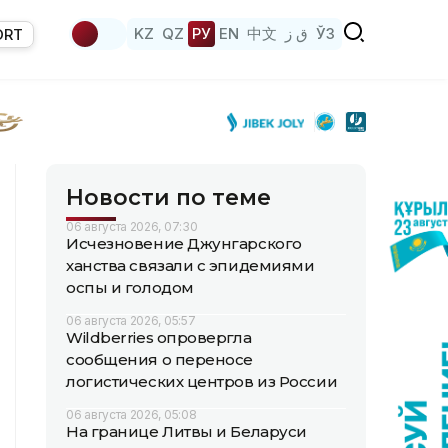
KZ
QZ
РУ
EN
中文
ق ز
ЎЗ
ORT
Новости по теме
06 августа 2026, 07:30
Исчезновение Джунгарского
ханства связали с эпидемиями
оспы и голодом
06 августа 2026, 05:57
Wildberries опровергла
сообщения о переносе
логистических центров из России
06 августа 2026, 05:08
На границе Литвы и Беларуси