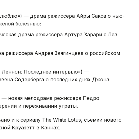
я люблю») — драма режиссера Айры Сакса о нью-
желой болезнью;
ческая драма режиссера Артура Харари с Леа
на режиссера Андрея Звягинцева о российском
он Леннон: Последнее интервью») —
вена Содерберга о последних днях Джона
о») — новая мелодрама режиссера Педро
арении и переживании утраты.
но и к сериалу The White Lotus, съемки нового
ной Круазетт в Каннах.