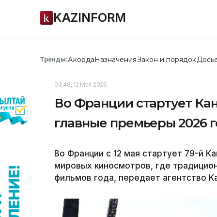
KAZINFORM
Акорда
Назначения
Закон и порядок
Дось
Тренды:
03:48, 12 Мая 2026
Во Франции стартует Ка
главные премьеры 2026 
Во Франции с 12 мая стартует 79-й К
мировых киносмотров, где традици
фильмов года, передает агентство Ka