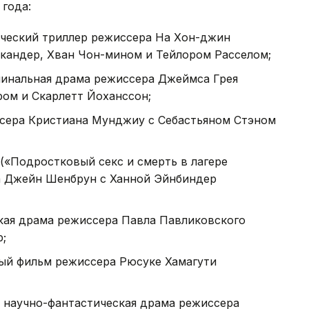
 года:
ческий триллер режиссера На Хон-джин
кандер, Хван Чон-мином и Тейлором Расселом;
минальная драма режиссера Джеймса Грея
ом и Скарлетт Йоханссон;
иссера Кристиана Мунджиу с Себастьяном Стэном
 («Подростковый секс и смерть в лагере
а Джейн Шенбрун с Ханной Эйнбиндер
ская драма режиссера Павла Павликовского
;
ный фильм режиссера Рюсуке Хамагути
 — научно-фантастическая драма режиссера