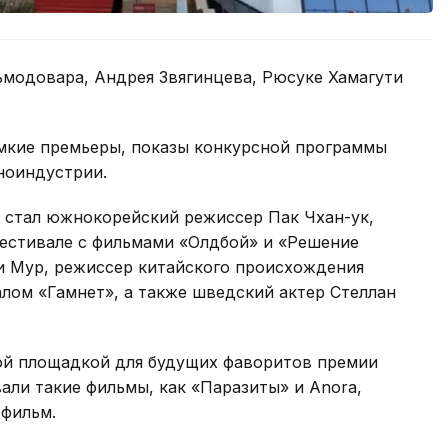
модовара, Андрея Звягинцева, Рюсуке Хамагути
омкие премьеры, показы конкурсной программы
ноиндустрии.
 стал южнокорейский режиссер Пак Чхан-ук,
естивале с фильмами «Олдбой» и «Решение
и Мур, режиссер китайского происхождения
алом «Гамнет», а также шведский актер Стеллан
ой площадкой для будущих фаворитов премии
али такие фильмы, как «Паразиты» и Anora,
 фильм.