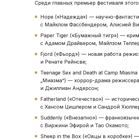
Среди главных премьер фестиваля этого
Hope («Надежда») — научно-фантасти
с Майклом Фассбендером, Алисией Ви
Paper Tiger («Бумажный тигр») — кри
с Адамом Драйвером, Майлзом Теллер
Fjord («Фьорд») — новая работа реж
и Ренате Рейнсве;
Teenage Sex and Death at Camp Miasma
„Миазма“) — хоррор-драма режиссер
и Джиллиан Андерсон;
Fatherland («Отечество») — историче
с Хансом Цишлером и Сандрой Хюллер
Suddenly («Внезапно») — франкоязыч
с Виржини Эфирой и Тао Окамото;
Sheep in the Box («Овцы в коробке»)