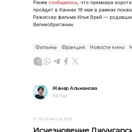
Ранее
сообщалось
, что премьера корот
пройдет в Каннах 16 мая в рамках показ
Режиссер фильма Илья Врей — родивший
Великобритании.
Фильмы
Франция
Новости кино
Жанар Альжанова
Автор
07:30, 06 Августа 2026
Исчезновение Джунгарско