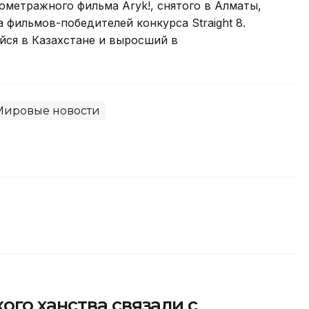
кометражного фильма Aryk!, снятого в Алматы,
а фильмов-победителей конкурса Straight 8.
ся в Казахстане и выросший в
Мировые новости
го ханства связали с