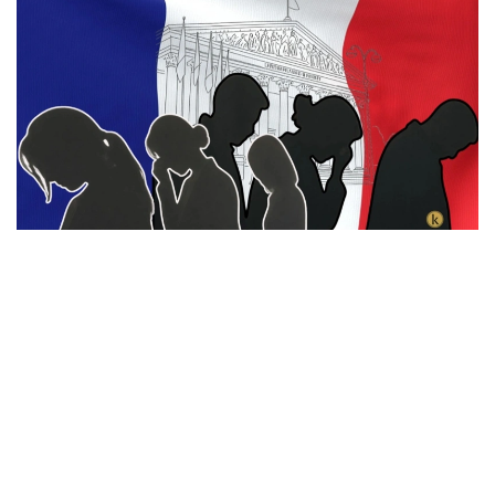
Коллаж: Canva / Qazinform
По данным France Inter, в марте 2026 года два
сотрудника аппарата премьер-министра
покончили с собой. Еще два человека в последние
месяцы предприняли попытки суицида, одна из
которых произошла прямо на рабочем месте. По
этим фактам ведутся три внутренних
расследования, а материалы переданы в