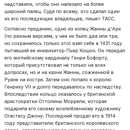
надставили, чтобы оно налезало на более
широкий палец. Судя по всему, это сделал один
из его последующих владельцев, пишет ТАСС.
Согласно преданию, одно из колец Жанны д'Арк
(по разным версиям, у нее их было два или три,
но сохранилось только это) взял себе в 1431 году
пытавший ее инквизитор Пьер Кошон. Он передал
его английскому кардиналу Генри Бофорту,
который присутствовал не только на всех
допросах, но и на казни Жанны, сожженной в
Руане на костре. Затем оно попало к королю
Генриху VII и долго передавалось по наследству.
Впоследствии кольцо оказалось у британской
аристократки Оттолины Моррели, которая
подарила его своему возлюбленному художнику
Огастесу Джону. Последний продал его в 1914
году представителю британского королевского