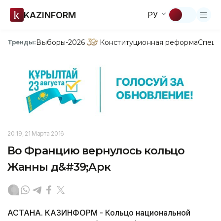
KAZINFORM
РУ
Выборы-2026
Конституционная реформа
Спецп
Тренды:
20:19, 21 Марта 2016
Во Францию вернулось кольцо
Жанны д&#39;Арк
АСТАНА. КАЗИНФОРМ - Кольцо национальной