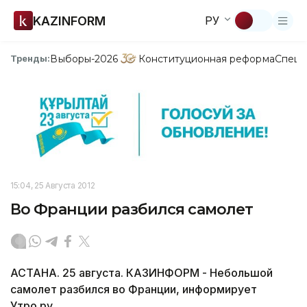
KAZINFORM
РУ
Выборы-2026
Конституционная реформа
Спецп
Тренды:
15:04, 25 Августа 2012
Во Франции разбился самолет
АСТАНА. 25 августа. КАЗИНФОРМ - Небольшой
самолет разбился во Франции, информирует
Утро.ру.