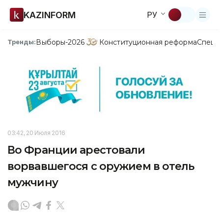
KAZINFORM
РУ
Выборы-2026
Конституционная реформа
Спецп
Тренды:
03:42, 20 Июля 2016
Во Франции арестовали
ворвавшегося с оружием в отель
мужчину