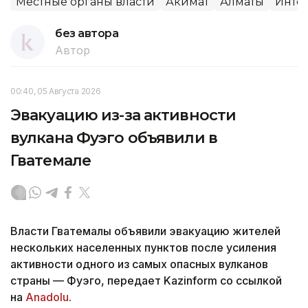
Местные органы власти
Акимат
Алматы
Интег
без автора
Автор
00:40, 05 Августа 2026
Эвакуацию из-за активности
вулкана Фуэго объявили в
Гватемале
Власти Гватемалы объявили эвакуацию жителей
нескольких населенных пунктов после усиления
активности одного из самых опасных вулканов
страны — Фуэго, передает Kazinform со ссылкой
на
Anadolu
.