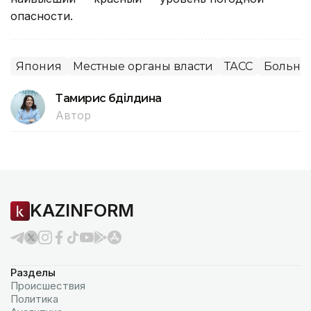
наивысший — красный — уровень погодной
опасности.
Япония
Местные органы власти
ТАСС
Больни
Тамирис Әбділдина
Автор
KAZINFORM
Разделы
Происшествия