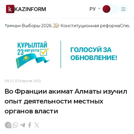
KAZINFORM
РУ
Выборы-2026
Конституционная реформа
Спецп
Тренды:
09:21, 01 Апреля 2012
Во Франции акимат Алматы изучил
опыт деятельности местных
органов власти