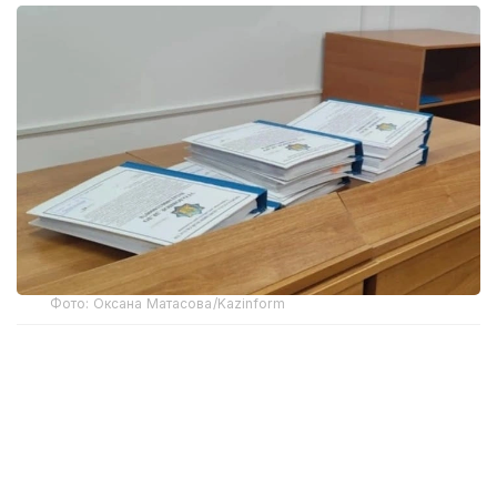
Фото: Оксана Матасова/Kazinform
По информации пресс-службы Акмолинского
областного суда, СМУС региона рассмотрел
уголовное дело в отношении 21 подсудимого
(жителей Астаны, Алматы, Кокшетау,
Петропавловска, Алматинской и Акмолинской