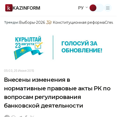
KAZINFORM
РУ
Выборы-2026
Конституционная реформа
Спецп
Тренды:
05:03, 25 Июня 2015
Внесены изменения в
нормативные правовые акты РК по
вопросам регулирования
банковской деятельности