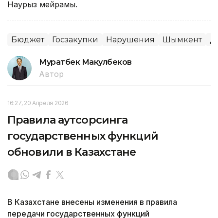
Наурыз мейрамы.
Бюджет
Госзакупки
Нарушения
Шымкент
Д
Муратбек Макулбеков
Автор
16:27, 20 Апреля 2026
Правила аутсорсинга
государственных функций
обновили в Казахстане
В Казахстане внесены изменения в правила
передачи государственных функций