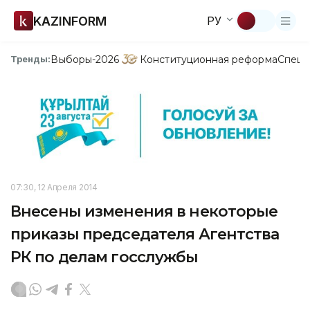
KAZINFORM
РУ
Выборы-2026
Конституционная реформа
Спецп
Тренды:
07:30, 12 Апреля 2014
Внесены изменения в некоторые
приказы председателя Агентства
РК по делам госслужбы