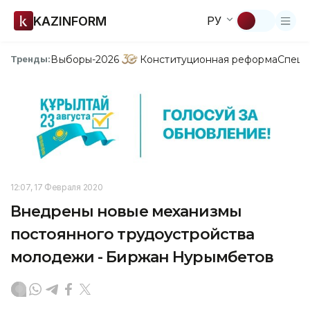
KAZINFORM
РУ
Выборы-2026
Конституционная реформа
Спецп
Тренды:
12:07, 17 Февраля 2020
Внедрены новые механизмы
постоянного трудоустройства
молодежи - Биржан Нурымбетов