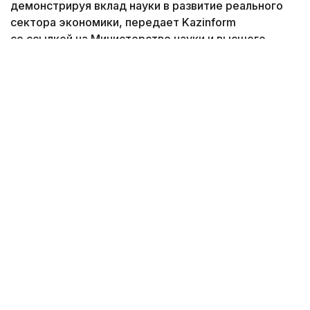
демонстрируя вклад науки в развитие реального
сектора экономики, передает Kazinform
со ссылкой на Министерство науки и высшего
образования.
Фото: Миннауки и высшего образования
На заседании Правительства Премьер-министр
РК Олжас Бектенов
поставил
задачу