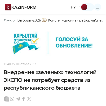
KAZINFORM
РУ
Выборы-2026
Конституционная реформа
Спецп
Тренды:
16:40, 22 Сентября 2017
Внедрение «зеленых» технологий
ЭКСПО не потребует средств из
республиканского бюджета