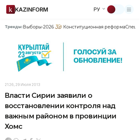
KAZINFORM
РУ
Выборы-2026
Конституционная реформа
Спецп
Тренды:
21:26, 29 Июля 2013
Власти Сирии заявили о
восстановлении контроля над
важным районом в провинции
Хомс