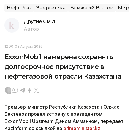
Нефть/газ
Энергетика
Ближний Восток
Мир и
Другие СМИ
Автор
12:00, 03 Августа 2026
ExxonMobil намерена сохранять
долгосрочное присутствие в
нефтегазовой отрасли Казахстана
Премьер-министр Республики Казахстан Олжас
Бектенов провел встречу с президентом
ExxonMobil Upstream Дэном Амманном, передает
Kazinform со ссылкой на
primeminister.kz.