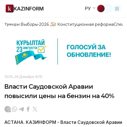
KAZINFORM
РУ
Выборы-2026
Конституционная реформа
Спецп
Тренды:
10:05, 29 Декабря 2015
Власти Саудовской Аравии
повысили цены на бензин на 40%
АСТАНА. КАЗИНФОРМ - Власти Саудовской Аравии