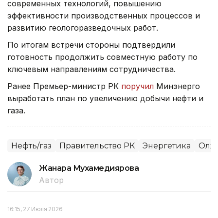
современных технологий, повышению
эффективности производственных процессов и
развитию геологоразведочных работ.
По итогам встречи стороны подтвердили
готовность продолжить совместную работу по
ключевым направлениям сотрудничества.
Ранее Премьер-министр РК
поручил
Минэнерго
выработать план по увеличению добычи нефти и
газа.
Нефть/газ
Правительство РК
Энергетика
Олжа
Жанара Мухамедиярова
Автор
16:15, 27 Июля 2026