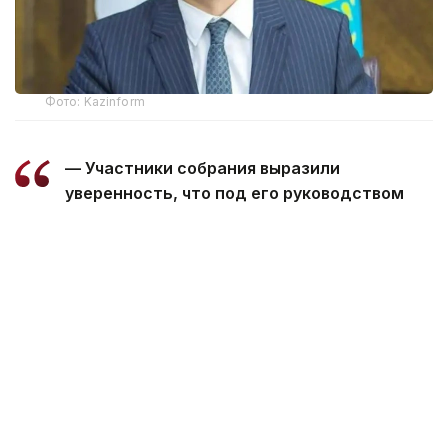
Фото: Kazinform
— Участники собрания выразили
уверенность, что под его руководством
Ассоциация продолжит
последовательную работу
по консолидации отраслевых интересов,
развитию диалога государства и бизнеса
и укреплению позиций энергетического
комплекса Казахстана, — говорится
в сообщении.
Болат Акчулаков возглавлял Kazenergy с февраля
2025 года. На собрании было отмечено, что