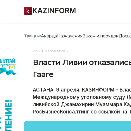
KAZINFORM
Акорда
Назначения
Закон и порядок
Дось
Тренды:
21:19, 09 Апреля 2012
Власти Ливии отказалис
Гааге
АСТАНА. 9 апреля. КАЗИНФОРМ - Влас
Международному уголовному суду (М
ливийской Джамахирии Муаммара Ка
РосБизнесКонсалтинг со ссылкой на R