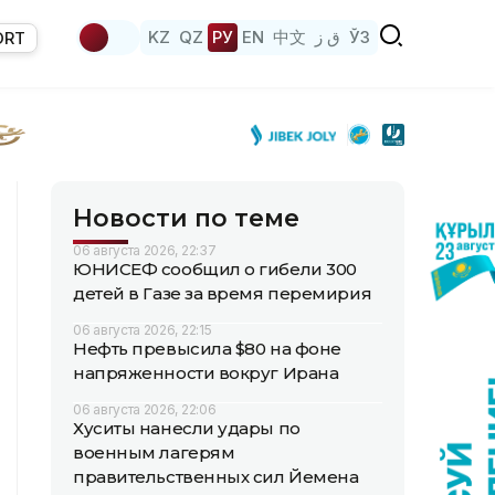
KZ
QZ
РУ
EN
中文
ق ز
ЎЗ
ORT
Новости по теме
06 августа 2026, 22:37
ЮНИСЕФ сообщил о гибели 300
детей в Газе за время перемирия
06 августа 2026, 22:15
Нефть превысила $80 на фоне
напряженности вокруг Ирана
06 августа 2026, 22:06
Хуситы нанесли удары по
военным лагерям
правительственных сил Йемена