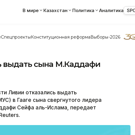
В мире
Казахстан
Политика
Аналитика
SP
е
Спецпроекты
Конституционная реформа
Выборы-2026
ь выдать сына М.Каддафи
ти Ливии отказались выдать
УС) в Гааге сына свергнутого лидера
ддафи Сейфа аль-Ислама, передает
euters.