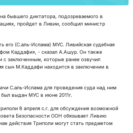
ына бывшего диктатора, подозреваемого в
ациях, пройдет в Ливии, сообщил министр
ь его (С.аль-Ислама) МУС. Ливийская судебная
фом Каддафи», - сказал А.Ашур. Он также
и с заключенным, которые ранее озвучил
мя сын М.Каддафи находится в заключении в
ачи С.аль-Ислама для проведения суда над ним
 был выдан МУС в июне 2011г.
риполи 8 апреля с.г. для обсуждения возможной
Совета Безопасности ООН обязывает Ливию
учае действия Триполи могут стать предметом