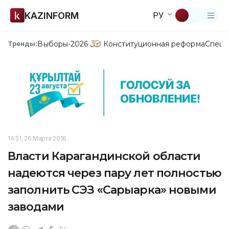
KAZINFORM
РУ
Выборы-2026
Конституционная реформа
Спецп
Тренды:
14:51, 26 Марта 2016
Власти Карагандинской области
надеются через пару лет полностью
заполнить СЭЗ «Сарыарка» новыми
заводами