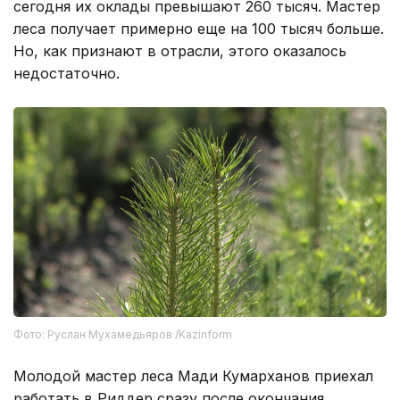
сегодня их оклады превышают 260 тысяч. Мастер
леса получает примерно еще на 100 тысяч больше.
Но, как признают в отрасли, этого оказалось
недостаточно.
Фото: Руслан Мухамедьяров /Kazinform
Молодой мастер леса Мади Кумарханов приехал
работать в Риддер сразу после окончания