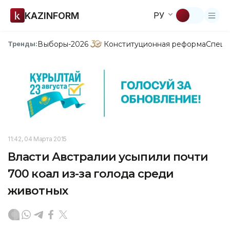
KAZINFORM
РУ
Выборы-2026
Конституционная реформа
Спецп
Тренды:
11:42, 04 Марта 2015
Власти Австралии усыпили почти
700 коал из-за голода среди
животных