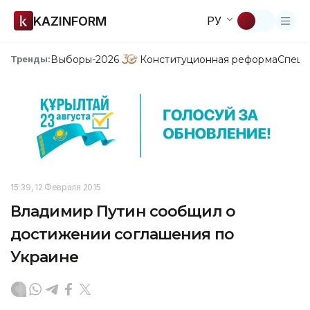
KAZINFORM
РУ
Выборы-2026
Конституционная реформа
Спецп
Тренды:
15:39, 12 Февраля 2015
Владимир Путин сообщил о
достижении соглашения по
Украине