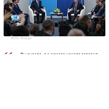
Фото: Акорда
— Вы знаете, я с самого начала говорил,
что это межгосударственный конфликт.
Речь не идет о какой-либо гражданской
войне. Мы всегда с уважением относились
к украинскому народу, его культуре, языку.
И полагаем, что природа этого конфликта
не совсем понятна для многих, в том числе
и для нас. Я знаю, что Вы проявили
максимум дипломатической гибкости