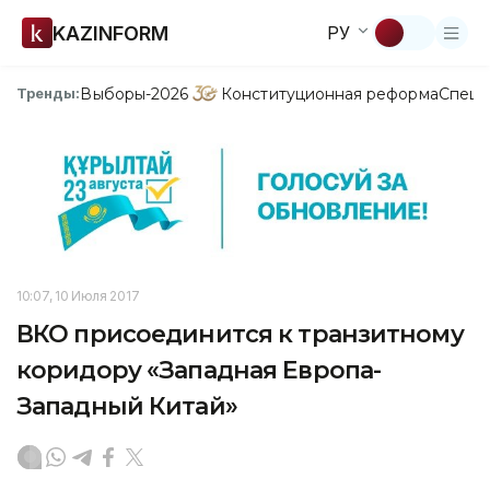
KAZINFORM
РУ
Выборы-2026
Конституционная реформа
Спецп
Тренды:
10:07, 10 Июля 2017
ВКО присоединится к транзитному
коридору «Западная Европа-
Западный Китай»