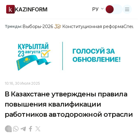
KAZINFORM
РУ
Выборы-2026
Конституционная реформа
Спецп
Тренды:
10:16, 30 Июля 2025
В Казахстане утверждены правила
повышения квалификации
работников автодорожной отрасли