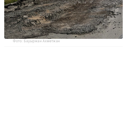
Фото: Бауыржан Ахметжан
Как сообщил член общественного совета ЗКО,
юрист Бауыржан Ахметжан, 22 февраля 2022 года
управление пассажирского транспорта
и автомобильных дорог ЗКО заключило договор
с ТОО «Елжас» на средний ремонт участка 73-82
км дороги областного значения Теректы-Аксай.
Стоимость — 518 млн 929,828 тыс. тенге.
По его словам, разрушение дорожного полотна
стало известно в прошлом году. В связи с этим
в областной акимат было направлено письмо,