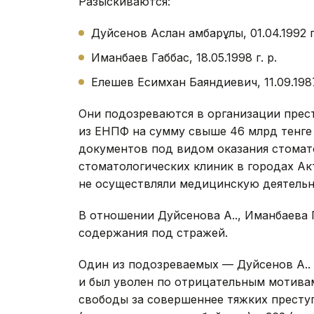
Разыскиваются:
Дуйсенов Аслан Қамбарұлы, 01.04.1992 г.
Иманбаев Габбас, 18.05.1998 г. р.
Елешев Есимхан Баяндиевич, 11.09.1987
Они подозреваются в организации прес
из ЕНПФ на сумму свыше 46 млрд тенг
документов под видом оказания стомато
стоматологических клиник в городах Ак
не осуществляли медицинскую деятельно
В отношении Дуйсенова А.Қ., Иманбаева 
содержания под стражей.
Один из подозреваемых — Дуйсенов А.Қ.
и был уволен по отрицательным мотивам
свободы за совершеннее тяжких престу