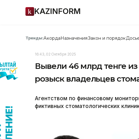
KAZINFORM
Акорда
Назначения
Закон и порядок
Дось
Тренды:
16:43, 02 Октября 2025
Вывели 46 млрд тенге и
розыск владельцев стом
Агентством по финансовому монитор
фиктивных стоматологических клиник,