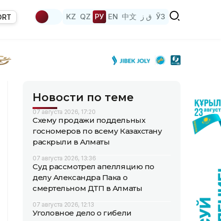
KZ
QZ
РУ
EN
中文
ق ز
ЎЗ
ORT
Новости по теме
07 августа 2026, 17:20
Схему продажи поддельных
госномеров по всему Казахстану
раскрыли в Алматы
07 августа 2026, 13:36
Суд рассмотрел апелляцию по
делу Александра Пака о
смертельном ДТП в Алматы
07 августа 2026, 12:13
Уголовное дело о гибели