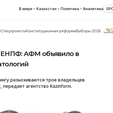
В мире
Казахстан
Политика
Аналитика
SP
е
Спецпроекты
Конституционная реформа
Выборы-2026
з ЕНПФ: АФМ объявило в
атологий
ингу разыскиваются трое владельцев
 передает агентство Kazinform.