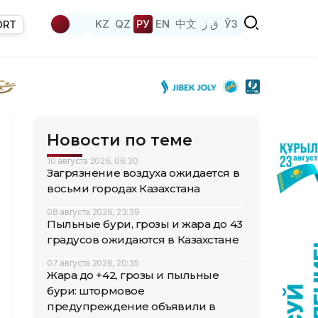
KZ
QZ
РУ
EN
中文
ق ز
ЎЗ
ORT
Новости по теме
10 августа 2026, 06:30
Загрязнение воздуха ожидается в
восьми городах Казахстана
08 августа 2026, 23:39
Пыльные бури, грозы и жара до 43
градусов ожидаются в Казахстане
07 августа 2026, 20:35
Жара до +42, грозы и пыльные
бури: штормовое
предупреждение объявили в