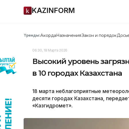
KAZINFORM
Акорда
Назначения
Закон и порядок
Дось
Тренды:
06:30, 18 Марта 2026
Высокий уровень загрязн
в 10 городах Казахстана
18 марта неблагоприятные метеорол
десяти городах Казахстана, передает
«Казгидромет».