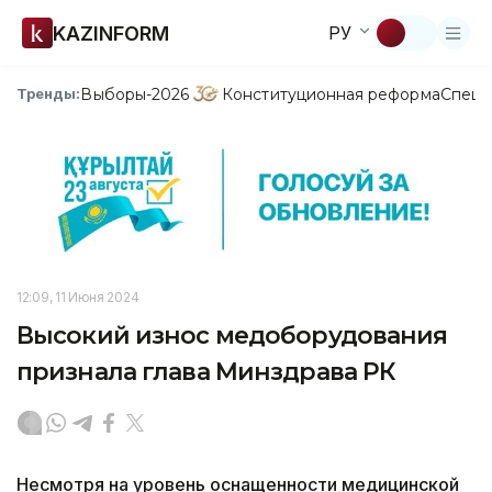
KAZINFORM
РУ
Выборы-2026
Конституционная реформа
Спецп
Тренды:
12:09, 11 Июня 2024
Высокий износ медоборудования
признала глава Минздрава РК
Несмотря на уровень оснащенности медицинской