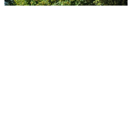
Фото: Мақсат Шағырбай / Kazinform
За первые семь месяцев 2026 года служба скорой
медицинской помощи Казахстана обслужила 5 253
200 вызовов.
По данным Минздрава, в среднем бригады
скорой помощи принимают около 25 тысяч