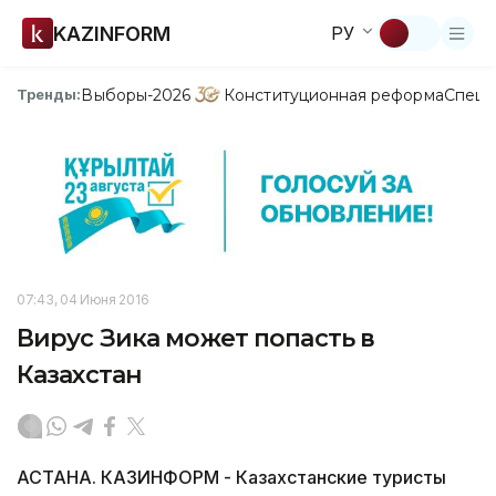
KAZINFORM
РУ
Выборы-2026
Конституционная реформа
Спецп
Тренды:
07:43, 04 Июня 2016
Вирус Зика может попасть в
Казахстан
АСТАНА. КАЗИНФОРМ - Казахстанские туристы