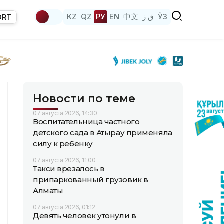
KZ
QZ
РУ
EN
中文
ق ز
ЎЗ
ORT
Новости по теме
07 августа 2026, 14:30
Воспитательница частного
детского сада в Атырау применяла
силу к ребенку
07 августа 2026, 11:00
Такси врезалось в
припаркованный грузовик в
Алматы
07 августа 2026, 01:12
Девять человек утонули в