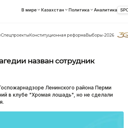
В мире
Казахстан
Политика
Аналитика
SP
е
Спецпроекты
Конституционная реформа
Выборы-2026
агедии назван сотрудник
 Госпожарнадзоре Ленинского района Перми
ий в клубе "Хромая лошадь", но не сделали
я.