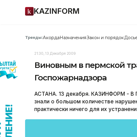
KAZINFORM
Акорда
Назначения
Закон и порядок
Дось
Тренды:
21:30, 13 Декабря 2009
Виновным в пермской тр
Госпожарнадзора
АСТАНА. 13 декабря. КАЗИНФОРМ - В
знали о большом количестве нарушен
практически ничего для их устранени