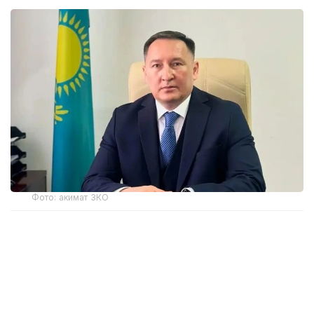
Фото: акимат ЗКО
Ранее распоряжением акима Западно-
Казахстанской области Наримана Торегалиева
от 3 июня 2026 года Мадияр Утешев был
отстранен от исполнения служебных
обязанностей сроком на один месяц.