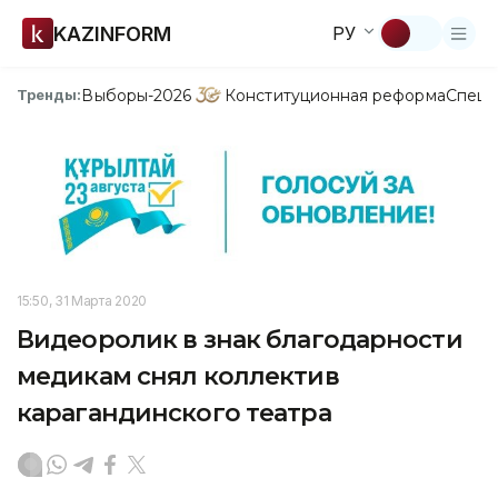
KAZINFORM
РУ
Выборы-2026
Конституционная реформа
Спецп
Тренды:
15:50, 31 Марта 2020
Видеоролик в знак благодарности
медикам снял коллектив
карагандинского театра