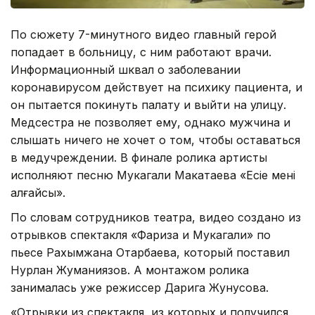
По сюжету 7-минутного видео главный герой
попадает в больницу, с ним работают врачи.
Информационный шквал о заболевании
коронавирусом действует на психику пациента, и
он пытается покинуть палату и выйти на улицу.
Медсестра не позволяет ему, однако мужчина и
слышать ничего не хочет о том, чтобы оставаться
в медучреждении. В финале ролика артисты
исполняют песню Мукагали Макатаева «Есіңе мені
алғайсың».
По словам сотрудников театра, видео создано из
отрывков спектакля «Фариза и Мукагали» по
пьесе Рахымжана Отарбаева, который поставил
Нурлан Жуманиязов. А монтажом ролика
занималась уже режиссер Дарига Жунусова.
«Отрывки из спектакля, из которых и получился