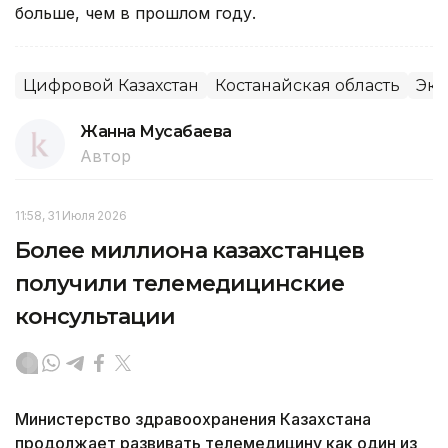
больше, чем в прошлом году.
Цифровой Казахстан
Костанайская область
Эко
Жанна Мусабаева
Автор
11:58, 31 Июля 2026
Более миллиона казахстанцев
получили телемедицинские
консультации
Министерство здравоохранения Казахстана
продолжает развивать телемедицину как один из