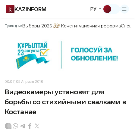
KAZINFORM
РУ
Выборы-2026
Конституционная реформа
Спецп
Тренды:
00:07, 05 Апреля 2018
Видеокамеры установят для
борьбы со стихийными свалками в
Костанае