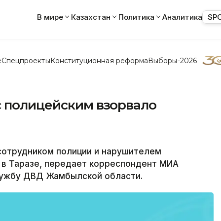
В мире
Казахстан
Политика
Аналитика
SP
е
Спецпроекты
Конституционная реформа
Выборы-2026
с полицейским взорвало
сотрудником полиции и нарушителем
 в Таразе, передает корреспондент МИА
лужбу ДВД Жамбылской области.