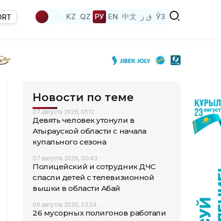
KZ
QZ
РУ
EN
中文
ق ز
ЎЗ
ORT
Новости по теме
07 августа 2026, 01:12
Девять человек утонули в
Атырауской области с начала
купального сезона
07 августа 2026, 00:43
Полицейский и сотрудник ДЧС
спасли детей с телевизионной
вышки в области Абай
06 августа 2026, 23:24
26 мусорных полигонов работали