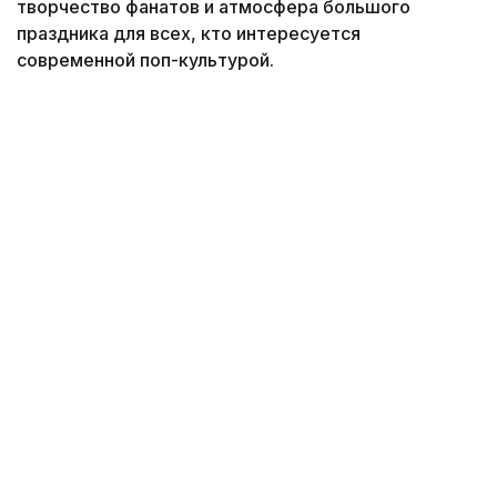
творчество фанатов и атмосфера большого
праздника для всех, кто интересуется
современной поп-культурой.
Фото: Виктор Федюнин/ Kazinform
После рекордного старта фестиваль продолжил
набирать обороты. Напомним, в первый день
Comic Con Astana
посетили
около 16 тысяч