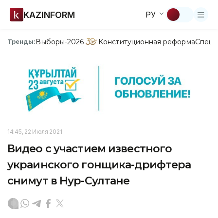
KAZINFORM
РУ
Выборы-2026
Конституционная реформа
Спецп
Тренды:
14:45, 22 Июля 2021
Видео с участием известного
украинского гонщика-дрифтера
снимут в Нур-Султане