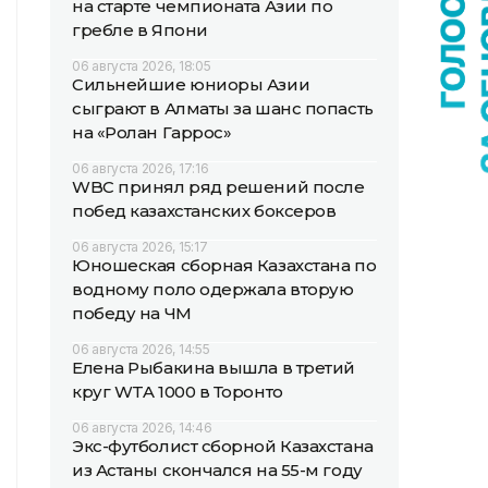
на старте чемпионата Азии по
гребле в Япони
06 августа 2026, 18:05
Сильнейшие юниоры Азии
сыграют в Алматы за шанс попасть
на «Ролан Гаррос»
06 августа 2026, 17:16
WBC принял ряд решений после
побед казахстанских боксеров
06 августа 2026, 15:17
Юношеская сборная Казахстана по
водному поло одержала вторую
победу на ЧМ
06 августа 2026, 14:55
Елена Рыбакина вышла в третий
круг WTA 1000 в Торонто
06 августа 2026, 14:46
Экс-футболист сборной Казахстана
из Астаны скончался на 55-м году