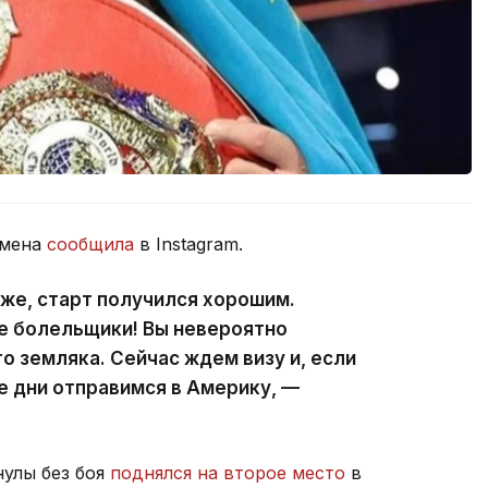
смена
сообщила
в Instagram.
оже, старт получился хорошим.
е болельщики! Вы невероятно
о земляка. Сейчас ждем визу и, если
е дни отправимся в Америку, —
нулы без боя
поднялся на второе место
в