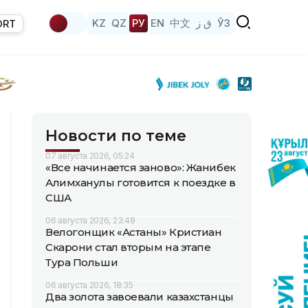
KZ
QZ
РУ
EN
中文
ق ز
ЎЗ
ORT
Новости по теме
07 августа 2026, 05:24
«Все начинается заново»: Жанибек
Алимханулы готовится к поездке в
США
06 августа 2026, 23:48
Велогонщик «Астаны» Кристиан
Скарони стал вторым на этапе
Тура Польши
06 августа 2026, 18:35
Два золота завоевали казахстанцы