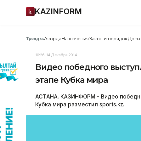
KAZINFORM
Акорда
Назначения
Закон и порядок
Дось
Тренды:
10:26, 14 Декабря 2014
Видео победного высту
этапе Кубка мира
АСТАНА. КАЗИНФОРМ - Видео победно
Кубка мира разместил sports.kz.