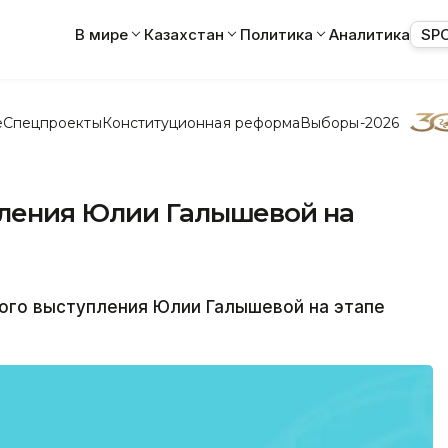
В мире
Казахстан
Политика
Аналитика
SP
е
Спецпроекты
Конституционная реформа
Выборы-2026
пления Юлии Галышевой на
го выступления Юлии Галышевой на этапе