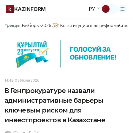
KAZINFORM
РУ
Выборы-2026
Конституционная реформа
Спецп
Тренды:
14:42, 03 Июня 2026
В Генпрокуратуре назвали
административные барьеры
ключевым риском для
инвестпроектов в Казахстане