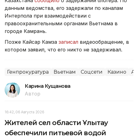
Казахстана
сообщило
о задержании блогера. По
данным ведомства, его задержали по каналам
Интерпола при взаимодействии с
правоохранительными органами Вьетнама в
городе Камрань.
Позже Кайсар Камза
записал
видеообращение, в
котором заявил, что его никто не задерживал.
Генпрокуратура
Вьетнам
Соцсети
Казино
Аз
Карина Кущанова
Автор
16:42, 06 Августа 2026
Жителей сел области Ұлытау
обеспечили питьевой водой