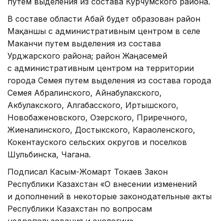
путем выделения из состава Курчумского района.
В составе области Абай будет образован район
Мақаншы с административным центром в селе
Маканчи путем выделения из состава
Урджарского района; район Жаңасемей
с административным центром на территории
города Семея путем выделения из состава города
Семея Абралинского, Айнабулакского,
Акбулакского, Алгабасского, Иртышского,
Новобаженовского, Озерского, Приречного,
Жиеналинского, Достыкского, Караоленского,
Кокентауского сельских округов и поселков
Шульбинска, Чагана.
Подписал Касым-Жомарт Токаев Закон
Республики Казахстан «О внесении изменений
и дополнений в некоторые законодательные акты
Республики Казахстан по вопросам
недропользования и экологии».